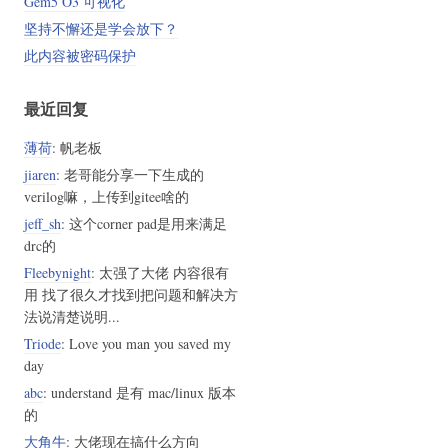
Gem5 O3 可视化
坚持不懈还是学会放下？
此内容被密码保护
最近回复
薄荷
: 帆老板
jiaren
: 老哥能分享一下生成的
verilog嘛，上传到gitee啥的
jeff_sh
: 这个corner pad是用来满足
drc的
Fleebynight
: 太强了大佬 内容很有
用 找了很久才找到把问题和解决方
法说清楚说明...
Triode
: Love you man you saved my
day
abc
: understand 是有 mac/linux 版本
的
大角牛
: 大佬现在搞什么方向