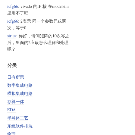
icfg66
: vivado 的IP 核 在modelsim
里用不了吧
icfg66
: 2表示 同一个参数异或两
次，等于0
sirius
: 你好，请问矩阵的10次幂之
后，里面的2应该怎么理解和处理
呢？
分类
日有所思
数字集成电路
模拟集成电路
存算一体
EDA
半导体工艺
系统软件排坑
物理