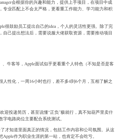
Manager会根据你的兴趣和能力，提供上手项目，在项目中成
，专业匹配上不会太严格，更看重工作能力、学习能力和积
le很鼓励员工提出自己的idea，个人的灵活性更强。除了完
，自己提出想法后，需要说服大佬获取资源，需要推动项目
r》、牛客等，Apple面试似乎更看重个人特色（不知是否是客
人性化，一周16小时也行，差不多4到6个月，互相了解之
欢迎投递简历，甚至说懂“正负”极就行，真不知葫芦里卖什
数字电路岗位主要配合系统测试。
，去了才知道里面真正的情况，包括工作内容和公司氛围。从这
Apple作为职业生涯的第一站，也肯定不会吃亏。