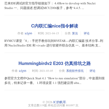
芯来IDE调试的官方指导链接如下： 4.4How to develop with Nuclei
Studio 一、问题描述 想调试MCU200t板子，参考“4.4.5. ...
C内联汇编nice指令解读
作者:
icfg66
时间:
2021-04-15
分类:
算法
评论
RVMCU课堂「8」: 手把手教你玩转RVSTAR—内联汇编篇 技术分享--利
用 NucleiStudio IDE 和 vivado 进行软硬件联合仿真 一、基本结构 支...
Hummingbirdv2 E203 仿真排坑之路
作者:
icfg66
时间:
2021-03-05
分类:
系统软件排坑
评论
参照官方文档中Quick Start 4.1 “How to run simulation”部分，中途遇到很
多坑，特来记录一番。 1.环境设置 1.1 强烈建议用 ubu...
© 2026
IC的帆哥.
文章总数119篇.本站总访问量 801897 次.