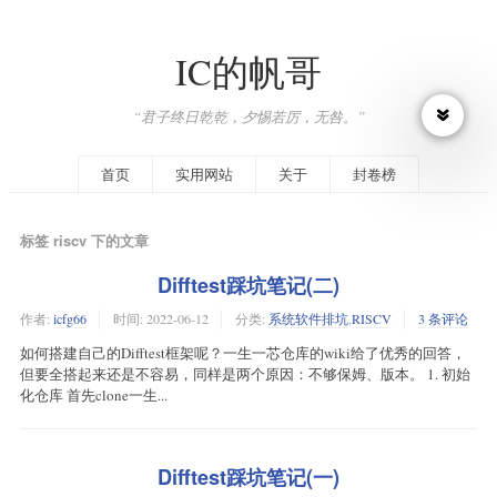
IC的帆哥
“君子终日乾乾，夕惕若厉，无咎。”
首页
实用网站
关于
封卷榜
标签 riscv 下的文章
Difftest踩坑笔记(二)
作者:
icfg66
时间:
2022-06-12
分类:
系统软件排坑
,
RISCV
3 条评论
如何搭建自己的Difftest框架呢？一生一芯仓库的wiki给了优秀的回答，
但要全搭起来还是不容易，同样是两个原因：不够保姆、版本。 1. 初始
化仓库 首先clone一生...
Difftest踩坑笔记(一)