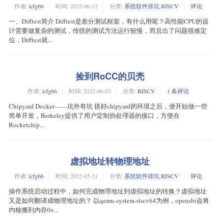
作者:
icfg66
时间:
2022-06-12
分类:
系统软件排坑
,
RISCV
评论
一、Difftest简介 Difftest是差分测试框架，有什么用呢？高性能CPU的设
计需要做复杂的测试，传统的测试方法运行较慢，而且出了问题很难定
位，Difftest就...
捡到RoCC的贝壳
作者:
icfg66
时间:
2022-06-03
分类:
RISCV
1 条评论
Chipyard Docker——坑外有坑 搭好chipyard的环境之后，便开始做一些
简单开发，Berkeley提供了用户定制协处理器的接口，方便在
Rocketchip...
虚拟地址转物理地址
作者:
icfg66
时间:
2022-05-21
分类:
系统软件排坑
,
RISCV
评论
操作系统启动过程中，如何完成物理地址到虚拟地址的转换？虚拟地址
又是如何翻译成物理地址的？ 以qemu-system-riscv64为例，opensbi会将
内核搬到内存0x...