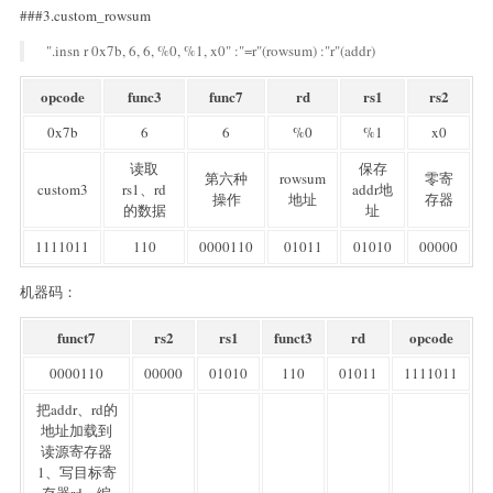
###3.custom_rowsum
".insn r 0x7b, 6, 6, %0, %1, x0" :"=r"(rowsum) :"r"(addr)
opcode
func3
func7
rd
rs1
rs2
0x7b
6
6
%0
%1
x0
读取
保存
第六种
rowsum
零寄
custom3
rs1、rd
addr地
操作
地址
存器
的数据
址
1111011
110
0000110
01011
01010
00000
机器码：
funct7
rs2
rs1
funct3
rd
opcode
0000110
00000
01010
110
01011
1111011
把addr、rd的
地址加载到
读源寄存器
1、写目标寄