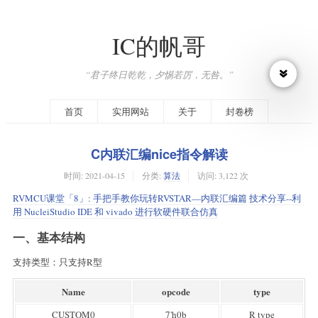
IC的帆哥
“君子终日乾乾，夕惕若厉，无咎。”
首页
实用网站
关于
封卷榜
C内联汇编nice指令解读
时间:
2021-04-15
分类:
算法
访问: 3,122 次
RVMCU课堂「8」: 手把手教你玩转RVSTAR—内联汇编篇
技术分享--利
用 NucleiStudio IDE 和 vivado 进行软硬件联合仿真
一、基本结构
支持类型：只支持R型
Name
opcode
type
CUSTOM0
7'h0b
R type