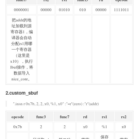
0000001
00000
01010
010
00000
1111011
把addr的地
址加载到源
寄存器1，编
译器会自动
分配rs1用哪
一个寄存器
（这里是
x10），执行
lbuf操作，将
数据导入
nice_core。
2.custom_sbuf
".insn r 0x7b, 2, 2, x0, %1, x0" :"=r"(zero) :"r"(addr)
opcode
func3
func7
rd
rs1
rs2
0x7b
2
2
x0
%1
x0
保存