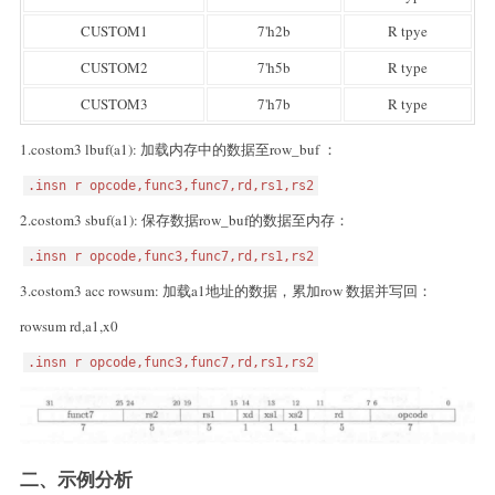
CUSTOM1
7'h2b
R tpye
CUSTOM2
7'h5b
R type
CUSTOM3
7'h7b
R type
1.costom3 lbuf(a1): 加载内存中的数据至row_buf ：
​
.insn r opcode,func3,func7,rd,rs1,rs2
2.costom3 sbuf(a1): 保存数据row_buf的数据至内存：
​
.insn r opcode,func3,func7,rd,rs1,rs2
3.costom3 acc rowsum: 加载a1地址的数据，累加row 数据并写回：
rowsum rd,a1,x0
​
.insn r opcode,func3,func7,rd,rs1,rs2
二、示例分析