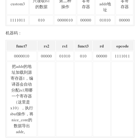
只读取rs1
第二种
零寄
零寄
custom3
addr地
的数据
操作
存器
存器
址
1111011
010
0000010
00000
01010
00000
机器码：
funct7
rs2
rs1
funct3
rd
opcode
0000010
00000
01010
010
00000
1111011
把addr的地
址加载到源
寄存器1，编
译器会自动
分配rs1用哪
一个寄存器
（这里是
x10），执行
sbuf操作，将
nice_core的
数据导出
addr。