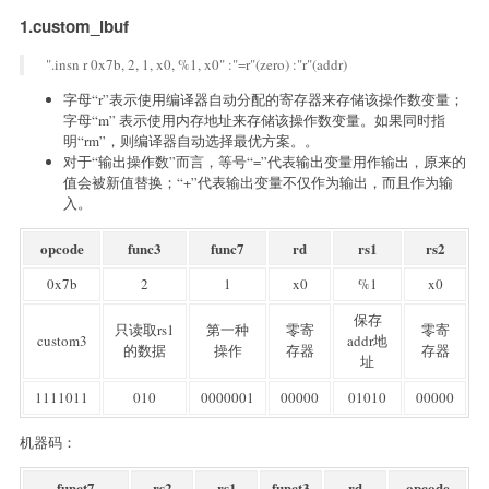
1.custom_lbuf
".insn r 0x7b, 2, 1, x0, %1, x0" :"=r"(zero) :"r"(addr)
字母“r”表示使用编译器自动分配的寄存器来存储该操作数变量；
字母“m” 表示使用内存地址来存储该操作数变量。如果同时指
明“rm”，则编译器自动选择最优方案。。
对于“输出操作数”而言，等号“=”代表输出变量用作输出，原来的
值会被新值替换；“+”代表输出变量不仅作为输出，而且作为输
入。
opcode
func3
func7
rd
rs1
rs2
0x7b
2
1
x0
%1
x0
保存
只读取rs1
第一种
零寄
零寄
custom3
addr地
的数据
操作
存器
存器
址
1111011
010
0000001
00000
01010
00000
机器码：
funct7
rs2
rs1
funct3
rd
opcode